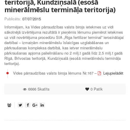
teritorijā, Kundziņsalā (esošā
minerālmēslu termināļa teritorija)
Publicēts:
07/07/2015
Informējam, ka Vides pārraudzības valsts birojs ietekmes uz vidi
sākotnējā izvērtējuma rezultātā ir pieņēmis lēmumu piemērot ietekmes
uz vidi novērtējuma procedūru SIA „Riga fertilizer terminal” ierosinātajai
darbībai – izmaiņām minerālmēslu īslaicīgas uzglabāšanas un
pārkraušanas kompleksa darbībā, kas ietver minerālmēslu
pārkraušanas apjoma palielināšanu no 2 milj.t gadā līdz 2,5 milj.t gadā
Rīgā, Brīvostas teritorijā, Kundziņsalā (esošā minerālmēslu termināļa
teritorija).
Vides pārraudzības valsts biroja lēmums Nr.167 –
Lejupielādēt
6666 Skatīts
0
Patīk