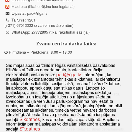
E-adrese (tikai e-rēķinu iesniegšanai)
E-pasts:
pad@riga.lv
Tālrunis: 1201,
(+371) 67012222 (zvaniem no ārzemēm)
WhatsApp: 27772805 (tikai rakstiskai saziņai)
Zvanu centra darba laiks:
Pirmdiena – Piektdiena: 8.00 – 18.00
Departamenta darba laiks:
Šīs mājaslapas pārzinis ir Rīgas valstspilsētas pašvaldības
Pilsētas attīstības departaments, kontaktinformācija:
Pirmdiena, Ceturtdiena: 8.30 – 18.00
pad@riga.lv
elektroniskā pasta adrese:
. Informējam, ka
Otrdiena, Trešdiena: 8.30 – 17.00
mājaslapā tiek izmantotas tehniskās sīkdatnes, lai identificētu
Piektdiena: 8.30 – 15.00
tīmekļa vietnes lietotāju sesijas laikā, un analītiskās sīkdatnes,
lai apkopotu apmeklētāju statistikas datus. Lietojot šo
mājaslapu, Jums ir iespēja pieņemt mājaslapas sīkdatņu
Klātienes konsultācijas pieejamas tikai ar iepriekšēju pierakstu.
izveidošanu un iespēja atteikties no mājaslapas sīkdatņu
izveidošanas (ja vien Jūsu pārlūkprogramma nav iestatīta
nepieņemt sīkdatnes). Jums jāņem vērā, ja atspējosiet noteikti
nepieciešamās sīkdatnes, tīmekļa vietne nevarēs darboties
pilnvērtīgi. Attiestatīt savu piekrišanu sīkdatnēm iespējams
Sākums
Jaunumi
Biežāk uzdotie jautājumi
Lapas karte
Sīkdatnes
sadaļā
, kas atrodas mājaslapas kājenē. Papildus
Sīkdatnes
Kontakti
informācija par mājaslapas veidotajām sīkdatnēm apskatāma
Sīkdatnes
sadaļā
© 2021 Rīgas valstspilsētas pašvaldības Pilsētas attīstības departaments.