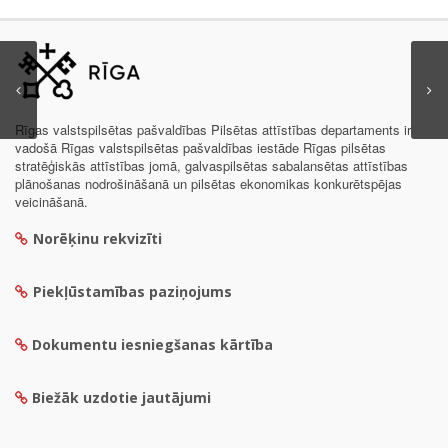
Rīgas valstspilsētas pašvaldības Pilsētas attīstības departaments ir
vadošā Rīgas valstspilsētas pašvaldības iestāde Rīgas pilsētas
stratēģiskās attīstības jomā, galvaspilsētas sabalansētas attīstības
plānošanas nodrošināšanā un pilsētas ekonomikas konkurētspējas
veicināšanā.
Norēķinu rekvizīti
Piekļūstamības paziņojums
Dokumentu iesniegšanas kārtība
Biežāk uzdotie jautājumi