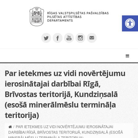
Open 
Par ietekmes uz vidi novērtējumu
ierosinātajai darbībai Rīgā,
Brīvostas teritorijā, Kundziņsalā
(esošā minerālmēslu termināļa
teritorija)
/
PAR IETEKMES UZ VIDI NOVĒRTĒJUMU IEROSINĀTAJAI
DARBĪBAI RĪGĀ, BRĪVOSTAS TERITORIJĀ, KUNDZIŅSALĀ (ESOŠĀ
MINERĀLMĒSLU TERMINĀĻA TERITORIJA)