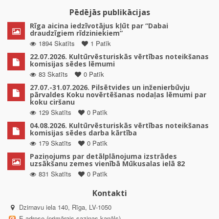
Pēdējās publikācijas
Rīga aicina iedzīvotājus kļūt par “Dabai
draudzīgiem rīdziniekiem”
1894 Skatīts
1 Patīk
22.07.2026. Kultūrvēsturiskās vērtības noteikšanas
komisijas sēdes lēmumi
83 Skatīts
0 Patīk
27.07.-31.07.2026. Pilsētvides un inženierbūvju
pārvaldes Koku novērtēšanas nodaļas lēmumi par
koku ciršanu
129 Skatīts
0 Patīk
04.08.2026. Kultūrvēsturiskās vērtības noteikšanas
komisijas sēdes darba kārtība
179 Skatīts
0 Patīk
Paziņojums par detālplānojuma izstrādes
uzsākšanu zemes vienībā Mūkusalas ielā 82
831 Skatīts
0 Patīk
Kontakti
Dzirnavu iela 140, Rīga, LV-1050
E-adrese (primārais saziņas kanāls)