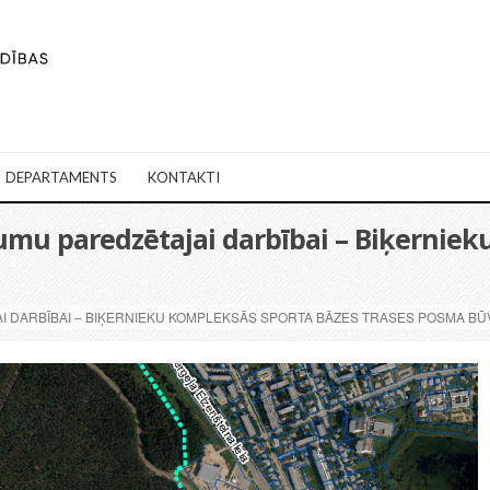
DEPARTAMENTS
KONTAKTI
jumu paredzētajai darbībai – Biķernie
I DARBĪBAI – BIĶERNIEKU KOMPLEKSĀS SPORTA BĀZES TRASES POSMA BŪV