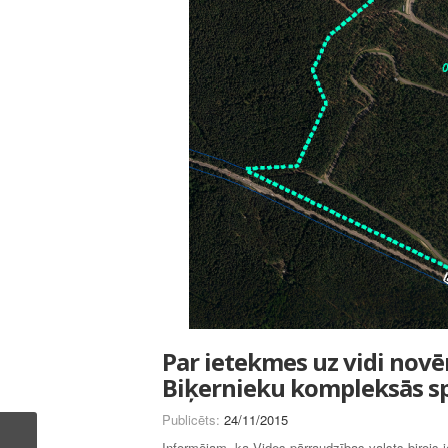
Par ietekmes uz vidi novē
Biķernieku kompleksās sp
Publicēts:
24/11/2015
Informējam, ka Vides pārraudzības valsts birojs 