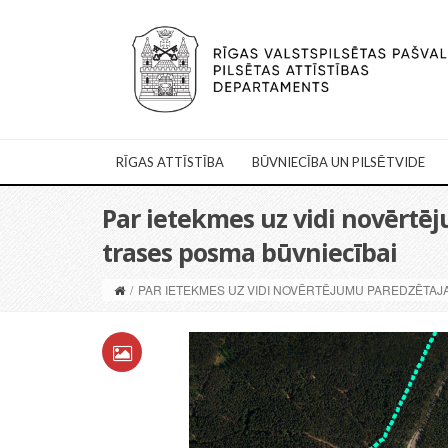
RĪGAS ATTĪSTĪBA
BŪVNIECĪBA UN PILSĒTVIDE
Par ietekmes uz vidi novērtē
trases posma būvniecībai
/
PAR IETEKMES UZ VIDI NOVĒRTĒJUMU PAREDZĒTAJA