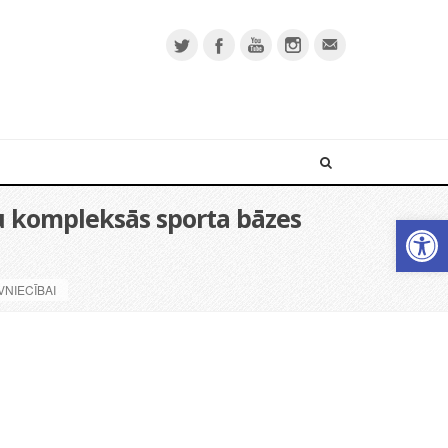
ku kompleksās sporta bāzes
Open 
NIECĪBAI