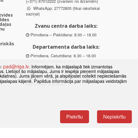
mi
(+371) 67012222 (zvaniem no ārzemēm)
WhatsApp: 27772805 (tikai rakstiskai
saziņai)
ētvides
aldes
daļas
Zvanu centra darba laiks:
nu
Pirmdiena – Piektdiena: 8.00 – 18.00
uriskās
Departamenta darba laiks:
Pirmdiena, Ceturtdiena: 8.30 – 18.00
Otrdiena, Trešdiena: 8.30 – 17.00
pad@riga.lv
e:
. Informējam, ka mājaslapā tiek izmantotas
Piektdiena: 8.30 – 15.00
datus. Lietojot šo mājaslapu, Jums ir iespēja pieņemt mājaslapas
kdatnes). Jums jāņem vērā, ja atspējosiet noteikti nepieciešamās
des
Klātienes konsultācijas pieejamas tikai ar
ājaslapas kājenē. Papildus informācija par mājaslapas veidotajām
ībā
iepriekšēju pierakstu.
Piekrītu
Nepiekrītu