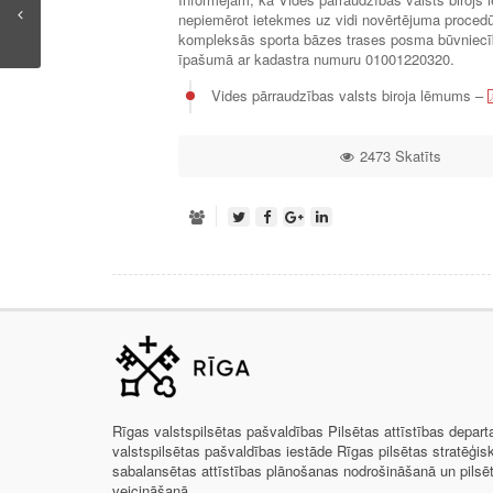
nepiemērot ietekmes uz vidi novērtējuma procedūr
kompleksās sporta bāzes trases posma būvniecī
īpašumā ar kadastra numuru 01001220320.
Vides pārraudzības valsts biroja lēmums –
2473 Skatīts
Rīgas valstspilsētas pašvaldības Pilsētas attīstības depar
valstspilsētas pašvaldības iestāde Rīgas pilsētas stratēģis
sabalansētas attīstības plānošanas nodrošināšanā un pils
veicināšanā.