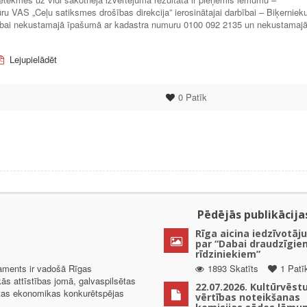
u VAS „Ceļu satiksmes drošības direkcija” ierosinātajai darbībai – Biķerniek
bai nekustamajā īpašumā ar kadastra numuru 0100 092 2135 un nekustamaj
Lejupielādēt
0
Patīk
Pēdējās publikācija
Rīga aicina iedzīvotāju
par “Dabai draudzīgie
rīdziniekiem”
taments ir vadošā Rīgas
1893 Skatīts
1 Patī
kās attīstības jomā, galvaspilsētas
22.07.2026. Kultūrvēst
ētas ekonomikas konkurētspējas
vērtības noteikšanas