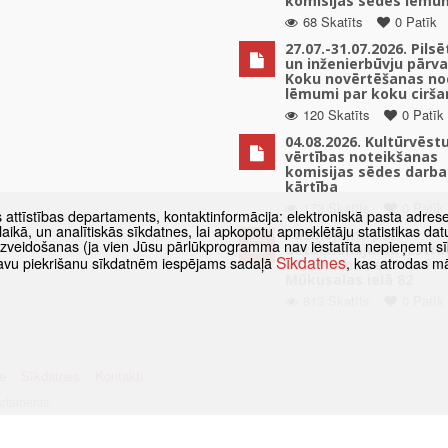
komisijas sēdes lēmu
68 Skatīts
0 Patīk
27.07.-31.07.2026. Pils
un inženierbūvju pārv
Koku novērtēšanas no
lēmumi par koku cirša
120 Skatīts
0 Patīk
04.08.2026. Kultūrvēst
vērtības noteikšanas
komisijas sēdes darba
kārtība
173 Skatīts
0 Patīk
s attīstības departaments, kontaktinformācija: elektroniskā pasta adres
as laikā, un analītiskās sīkdatnes, lai apkopotu apmeklētāju statistikas 
Paziņojums par
 izveidošanas (ja vien Jūsu pārlūkprogramma nav iestatīta nepieņemt sī
detālplānojuma izstrā
Sīkdatnes
t savu piekrišanu sīkdatnēm iespējams sadaļā
, kas atrodas m
uzsākšanu zemes vien
Mūkusalas ielā 82
813 Skatīts
0 Patīk
e
Sīkdatnes
Kontakti
artaments.
umā atsauce obligāta.