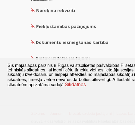
Norēķinu rekvizīti
Piekļūstamības paziņojums
Dokumentu iesniegšanas kārtība
Biežāk uzdotie jautājumi
Šīs mājaslapas pārzinis ir Rīgas valstspilsētas pašvaldības Pilsēta
tehniskās sīkdatnes, lai identificētu tīmekļa vietnes lietotāju sesij
sīkdatņu izveidošanu un iespēja atteikties no mājaslapas sīkdatņu
sīkdatnes, tīmekļa vietne nevarēs darboties pilnvērtīgi. Attiestatī
Sīkdatnes
sīkdatnēm apskatāma sadaļā
Sākums
Jaunumi
Biežāk uzdotie jautājumi
Lapas kart
© 2021 Rīgas valstspilsētas pašvaldības Pilsētas attīstības dep
Visas tiesības aizsargātas
·
Informācijas pārpublicēšanas gadīj
Pārslēgties uz www versiju