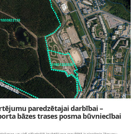
rtējumu paredzētajai darbībai –
orta bāzes trases posma būvniecībai
ietekmes uz vidi sākotnējā izvērtējuma rezultātā ir pieņēmis lēmumu –