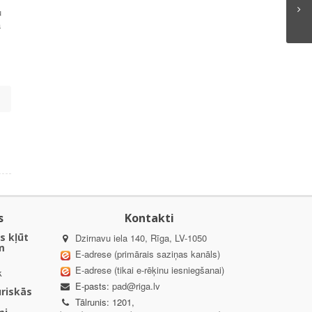
u
ā
s
Kontakti
s kļūt
Dzirnavu iela 140, Rīga, LV-1050
m
E-adrese (primārais saziņas kanāls)
E-adrese (tikai e-rēķinu iesniegšanai)
k
E-pasts:
pad@riga.lv
uriskās
Tālrunis: 1201,