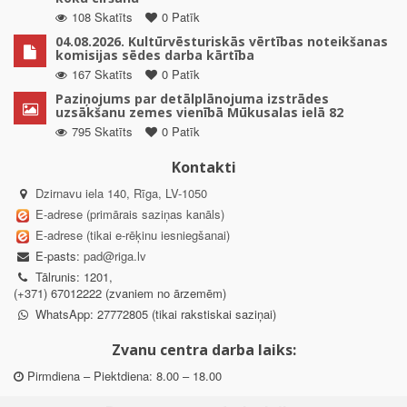
108 Skatīts
0 Patīk
04.08.2026. Kultūrvēsturiskās vērtības noteikšanas
komisijas sēdes darba kārtība
167 Skatīts
0 Patīk
Paziņojums par detālplānojuma izstrādes
uzsākšanu zemes vienībā Mūkusalas ielā 82
795 Skatīts
0 Patīk
Kontakti
Dzirnavu iela 140, Rīga, LV-1050
E-adrese (primārais saziņas kanāls)
E-adrese (tikai e-rēķinu iesniegšanai)
E-pasts:
pad@riga.lv
Tālrunis: 1201,
(+371) 67012222 (zvaniem no ārzemēm)
WhatsApp: 27772805 (tikai rakstiskai saziņai)
Zvanu centra darba laiks:
Pirmdiena – Piektdiena: 8.00 – 18.00