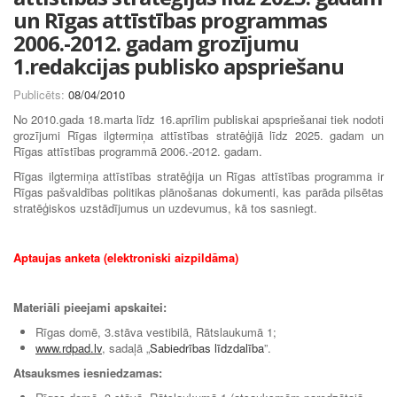
un Rīgas attīstības programmas
2006.-2012. gadam grozījumu
1.redakcijas publisko apspriešanu
Publicēts:
08/04/2010
No 2010.gada 18.marta līdz 16.aprīlim publiskai apspriešanai tiek nodoti
grozījumi Rīgas ilgtermiņa attīstības stratēģijā līdz 2025. gadam un
Rīgas attīstības programmā 2006.-2012. gadam.
Rīgas ilgtermiņa attīstības stratēģija un Rīgas attīstības programma ir
Rīgas pašvaldības politikas plānošanas dokumenti, kas parāda pilsētas
stratēģiskos uzstādījumus un uzdevumus, kā tos sasniegt.
Aptaujas anketa (elektroniski aizpildāma)
Materiāli pieejami apskaitei:
Rīgas domē, 3.stāva vestibilā, Rātslaukumā 1;
www.rdpad.lv
, sadaļā „
Sabiedrības līdzdalība
”.
Atsauksmes iesniedzamas: