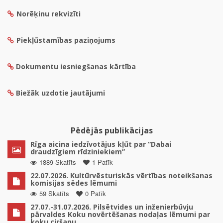
Norēķinu rekvizīti
Piekļūstamības paziņojums
Dokumentu iesniegšanas kārtība
Biežāk uzdotie jautājumi
Pēdējās publikācijas
Rīga aicina iedzīvotājus kļūt par “Dabai
draudzīgiem rīdziniekiem”
1889 Skatīts
1 Patīk
22.07.2026. Kultūrvēsturiskās vērtības noteikšanas
komisijas sēdes lēmumi
59 Skatīts
0 Patīk
27.07.-31.07.2026. Pilsētvides un inženierbūvju
pārvaldes Koku novērtēšanas nodaļas lēmumi par
koku ciršanu