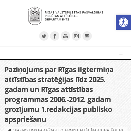
Open 
Paziņojums par Rīgas ilgtermiņa
attīstības stratēģijas līdz 2025.
gadam un Rīgas attīstības
programmas 2006.-2012. gadam
grozījumu 1.redakcijas publisko
apspriešanu
/
PAZIŅOJUMS PAR RĪGAS ILGTERMIŅA ATTĪSTĪBAS STRATĒĢIJAS