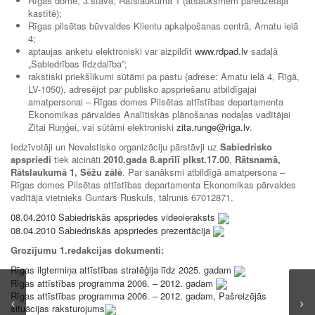
Rīgas domē, 3.stāvā, Rātslaukumā 1 (atsauksmēm paredzētajā
kastītē);
Rīgas pilsētas būvvaldes Klientu apkalpošanas centrā, Amatu ielā
4;
aptaujas anketu elektroniski var aizpildīt
www.rdpad.lv
sadaļā
„Sabiedrības līdzdalība”;
rakstiski priekšlikumi sūtāmi pa pastu (adrese: Amatu ielā 4, Rīgā,
LV-1050), adresējot par publisko apspriešanu atbildīgajai
amatpersonai – Rīgas domes Pilsētas attīstības departamenta
Ekonomikas pārvaldes Analītiskās plānošanas nodaļas vadītājai
Zitai Ruņģei, vai sūtāmi elektroniski
zita.runge@riga.lv
.
Iedzīvotāji un Nevalstisko organizāciju pārstāvji uz
Sabiedrisko
apspriedi
tiek aicināti
2010.gada 8.aprīlī
plkst.17.00
,
Rātsnamā,
Rātslaukumā 1, Sēžu zālē
. Par sanāksmi atbildīgā amatpersona –
Rīgas domes Pilsētas attīstības departamenta Ekonomikas pārvaldes
vadītāja vietnieks Guntars Ruskuls, tālrunis 67012871.
08.04.2010 Sabiedriskās apspriedes videoieraksts
08.04.2010 Sabiedriskās apspriedes prezentācija
Grozījumu 1.redakcijas dokumenti:
Rīgas ilgtermiņa attīstības stratēģija līdz 2025. gadam
Rīgas attīstības programma 2006. – 2012. gadam
Rīgas attīstības programma 2006. – 2012. gadam, Pašreizējās
situācijas raksturojums