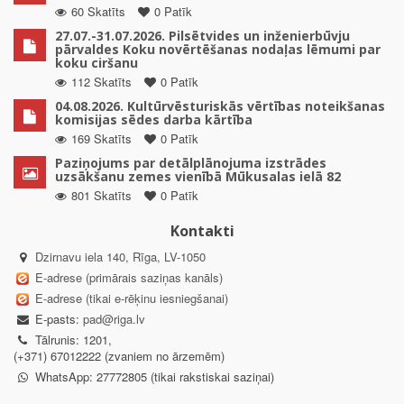
60 Skatīts
0 Patīk
27.07.-31.07.2026. Pilsētvides un inženierbūvju
pārvaldes Koku novērtēšanas nodaļas lēmumi par
koku ciršanu
112 Skatīts
0 Patīk
04.08.2026. Kultūrvēsturiskās vērtības noteikšanas
komisijas sēdes darba kārtība
169 Skatīts
0 Patīk
Paziņojums par detālplānojuma izstrādes
uzsākšanu zemes vienībā Mūkusalas ielā 82
801 Skatīts
0 Patīk
Kontakti
Dzirnavu iela 140, Rīga, LV-1050
E-adrese (primārais saziņas kanāls)
E-adrese (tikai e-rēķinu iesniegšanai)
E-pasts:
pad@riga.lv
Tālrunis: 1201,
(+371) 67012222 (zvaniem no ārzemēm)
WhatsApp: 27772805 (tikai rakstiskai saziņai)