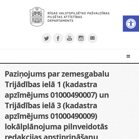
Open 
Paziņojums par zemesgabalu
Trijādības ielā 1 (kadastra
apzīmējums 01000490007) un
Trijādības ielā 3 (kadastra
apzīmējums 01000490009)
lokālplānojuma pilnveidotās
redakcijas apstiprināšanu