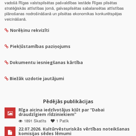
vadošā Rīgas valstspilsētas pašvaldības iestāde Rīgas pilsētas
stratēģiskās attīstības jomā, galvaspilsētas sabalansētas attīstības
plānošanas nodrošināšanā un pilsētas ekonomikas konkurētspējas
veicināšanā.
Norēķinu rekvizīti
Piekļūstamības paziņojums
Dokumentu iesniegšanas kārtība
Biežāk uzdotie jautājumi
Pēdējās publikācijas
Rīga aicina iedzīvotājus kļūt par “Dabai
draudzīgiem rīdziniekiem”
1891 Skatīts
1 Patīk
22.07.2026. Kultūrvēsturiskās vērtības noteikšanas
komisijas sēdes lēmumi