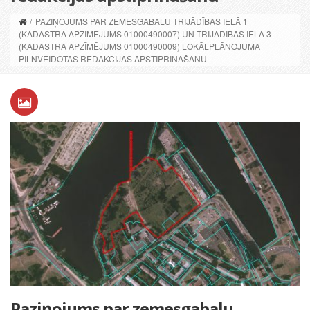
/
PAZIŅOJUMS PAR ZEMESGABALU TRIJĀDĪBAS IELĀ 1
(KADASTRA APZĪMĒJUMS 01000490007) UN TRIJĀDĪBAS IELĀ 3
(KADASTRA APZĪMĒJUMS 01000490009) LOKĀLPLĀNOJUMA
PILNVEIDOTĀS REDAKCIJAS APSTIPRINĀŠANU
Paziņojums par zemesgabalu