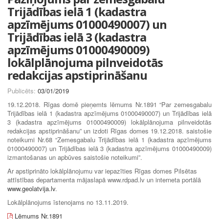
Trijādības ielā 1 (kadastra
apzīmējums 01000490007) un
Trijādības ielā 3 (kadastra
apzīmējums 01000490009)
lokālplānojuma pilnveidotās
redakcijas apstiprināšanu
Publicēts:
03/01/2019
19.12.2018. Rīgas domē pieņemts lēmums Nr.1891 “Par zemesgabalu
Trijādības ielā 1 (kadastra apzīmējums 01000490007) un Trijādības ielā
3 (kadastra apzīmējums 01000490009) lokālplānojuma pilnveidotās
redakcijas apstiprināšanu” un izdoti Rīgas domes 19.12.2018. saistošie
noteikumi Nr.68 “Zemesgabalu Trijādības ielā 1 (kadastra apzīmējums
01000490007) un Trijādības ielā 3 (kadastra apzīmējums 01000490009)
izmantošanas un apbūves saistošie noteikumi”.
Ar apstiprināto lokālplānojumu var iepazīties Rīgas domes Pilsētas
attīstības departamenta mājaslapā www.rdpad.lv un interneta portālā
www.geolatvija.lv
.
Lokālplānojums īstenojams no 13.11.2019.
Lēmums Nr.1891