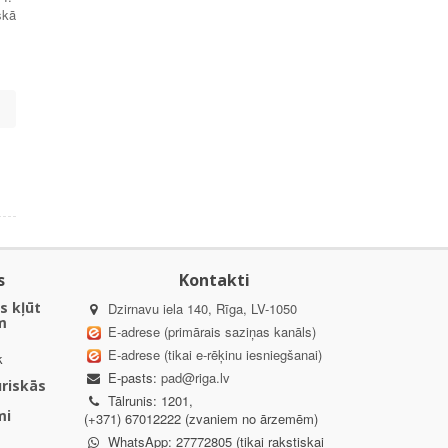
skā
s
Kontakti
s kļūt
Dzirnavu iela 140, Rīga, LV-1050
m
E-adrese (primārais saziņas kanāls)
E-adrese (tikai e-rēķinu iesniegšanai)
k
E-pasts:
pad@riga.lv
uriskās
Tālrunis: 1201,
mi
(+371) 67012222 (zvaniem no ārzemēm)
WhatsApp: 27772805 (tikai rakstiskai