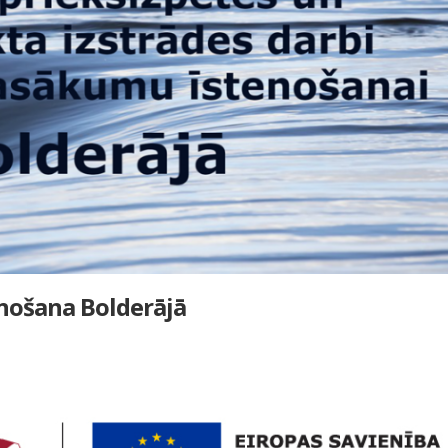
nošana Bolderājā