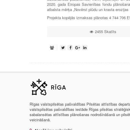
2020. gada Eiropas Savienības fondu plānošana
atbalsta mērķa „Novērst plūdu un krasta erozijas r
Projekta kopējās izmaksas plānotas 4 744 706
2455 Skatīts
Rīgas valstspilsētas pašvaldības Pilsētas attīstības depar
valstspilsētas pašvaldības iestāde Rīgas pilsētas stratēģis
sabalansētas attīstības plānošanas nodrošināšanā un pils
veicināšanā.