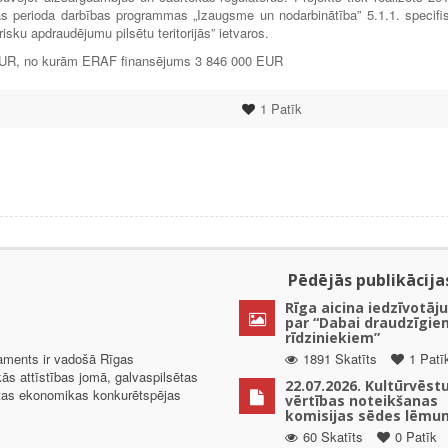
s perioda darbības programmas „Izaugsme un nodarbinātība” 5.1.1. specifi
isku apdraudējumu pilsētu teritorijās” ietvaros.
 EUR, no kurām ERAF finansējums 3 846 000 EUR
1
Patīk
Pēdējās publikācija
Rīga aicina iedzīvotāju
par “Dabai draudzīgie
rīdziniekiem”
taments ir vadošā Rīgas
1891 Skatīts
1 Patī
kās attīstības jomā, galvaspilsētas
22.07.2026. Kultūrvēst
ētas ekonomikas konkurētspējas
vērtības noteikšanas
komisijas sēdes lēmu
60 Skatīts
0 Patīk