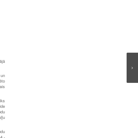
ājā
 un
ēto
ais
iks
ide
ūdu
ļļu
ūdu
4.-