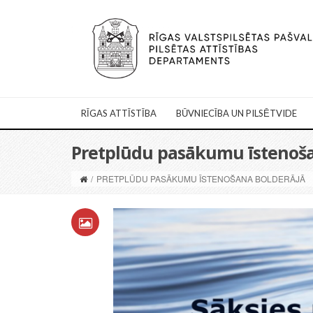
RĪGAS ATTĪSTĪBA
BŪVNIECĪBA UN PILSĒTVIDE
Pretplūdu pasākumu īstenoša
/
PRETPLŪDU PASĀKUMU ĪSTENOŠANA BOLDERĀJĀ