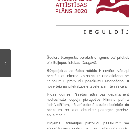
Šodien, 9.augustā, parakstīts līgums par priekš
pie Buļļupes ietekas Daugavā.
Būvprojekta izstrādes mērķis ir novērst vējuzp
priekšizpēti alternatīvo risinājumu noteikšanai 
risinājumu, pretplūdu pasākumu īstenošanai t
novērtējums priekšizpētē izvēlētajam tehniskaja
Rīgas domes Pilsētas attīstības departamenta
nodrošināta iespēja pielāgoties klimata pārm
iedzīvotājiem, kā arī sekmēta saimnieciskās dar
pasākumi no plūdu draudiem pasargās gandrīz 
apkaimēs.”
Projekta „Bolderājas pretplūdu pasākumi” mē
aizsardzības pasākumus, t.sk., atjaunojot un izb