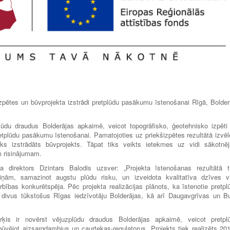
izpētes un būvprojekta izstrādi pretplūdu pasākumu īstenošanai Rīgā, Bolder
lūdu draudus Bolderājas apkaimē, veicot topogrāfisko, ģeotehnisko izpēti
pretplūdu pasākumu īstenošanai. Pamatojoties uz priekšizpētes rezultātā izvēl
iks izstrādāts būvprojekts. Tāpat tiks veikts ietekmes uz vidi sākotnēj
m risinājumam.
 direktors Dzintars Balodis uzsver: „Projekta īstenošanas rezultātā t
aiņām, samazinot augstu plūdu risku, un izveidota kvalitatīva dzīves v
bības konkurētspēja. Pēc projekta realizācijas plānots, ka īstenotie pretpl
divus tūkstošus Rīgas iedzīvotāju Bolderājas, kā arī Daugavgrīvas un Bu
rķis ir novērst vējuzplūdu draudus Bolderājas apkaimē, veicot pretpl
ūvējot aizsargdambjus un caurtekas-regulatorus. Projekts tiek realizēts 201