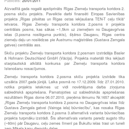
Publicēts:
20/01/2011
Aizvadītā gada nogalē apstiprināts Rīgas Ziemeļu transporta koridora 2.
posma skiču projekts. Paveiktie darbi finansēti Eiropas Savienības
projekta „Rīgas pilsētas un Rīgas ostas iekļaušana TEN-T ceļu tīklā”
ietvaros. Rīgas Ziemeļu transporta koridora 2.posms ir projekta
centrālais posms, kas sākas ~1,5km uz ziemeļiem no Daugavgrīvas
ielas (3.posma noslēguma punkts), šķērso Daugavu, Rīgas centra
ziemeļu daļu un noslēdzas pie Austrumu maģistrāles (Gustava Zemgala
gatves) centrālās ass.
Skiču projektu Ziemeļu transporta koridora 2.posmam izstrādāja Basler
& Hofmann Deutschland GmbH (Vācija). Projekta materiāli tiks iekļauti
starptautiskā atklātā konkursa par Ziemeļu transporta koridora
īstenošanu nosacījumos.
Ziemeļu transporta koridora 2.posma skiču projekta izstrāde tika
uzsākta 2007.gada jūnijā. Laika posmā no 17.12.2009. līdz 27.01.2010.
notika projekta ietekmes uz vidi novērtējuma darba ziņojuma
sabiedriskā apspriešana. Pamatojoties uz sabiedriskās apspriešanas
rezultātiem Rīgas dome 06.07.2010. pieņēma lēmumu Nr.1657 akceptēt
„Rīgas Ziemeļu transporta koridora 2.posma no Daugavgrīvas ielas līdz
Gustava Zemgala gatvei (Vairoga iela) būvniecību”, kas nosaka Rīgas
Ziemeļu transporta koridora 2.posma 3.alternatīvā varianta būvniecības
projekta turpmāku izstrādi. Šis alternatīvais variants paredz augsto tiltu
(~60m) pār Daugavu, ceļu zemes līmenī pa Bukultu ielas trasi un tuneli
zem Miķeļa kapu dienvidu daļas.