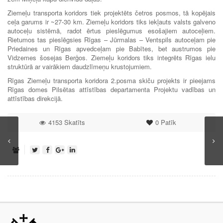
Ziemeļu transporta koridors tiek projektēts četros posmos, tā kopējais
ceļa garums ir ~27-30 km. Ziemeļu koridors tiks iekļauts valsts galveno
autoceļu sistēmā, radot ērtus pieslēgumus esošajiem autoceļiem.
Rietumos tas pieslēgsies Rīgas – Jūrmalas – Ventspils autoceļam pie
Priedaines un Rīgas apvedceļam pie Babītes, bet austrumos pie
Vidzemes šosejas Berģos. Ziemeļu koridors tiks integrēts Rīgas ielu
struktūrā ar vairākiem daudzlīmeņu krustojumiem.
Rīgas Ziemeļu transporta koridora 2.posma skiču projekts ir pieejams
Rīgas domes Pilsētas attīstības departamenta Projektu vadības un
attīstības direkcijā.
4153 Skatīts
0
Patīk