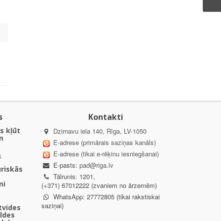
s
Kontakti
s kļūt
Dzirnavu iela 140, Rīga, LV-1050
m
E-adrese (primārais saziņas kanāls)
E-adrese (tikai e-rēķinu iesniegšanai)
k
E-pasts:
pad@riga.lv
uriskās
Tālrunis: 1201,
mi
(+371) 67012222 (zvaniem no ārzemēm)
WhatsApp: 27772805 (tikai rakstiskai
saziņai)
ētvides
aldes