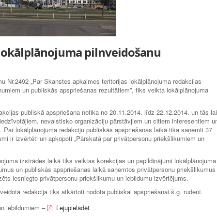
lokālplānojuma pilnveidošanu
 Nr.2492 „Par Skanstes apkaimes teritorijas lokālplānojuma redakcijas
zinumiem un publiskās apspriešanas rezultātiem”, tiks veikta lokālplānojuma
akcijas publiskā apspriešana notika no 20.11.2014. līdz 22.12.2014. un tās la
edzīvotājiem, nevalstisko organizāciju pārstāvjiem un citiem interesentiem u
m. Par lokālplānojuma redakciju publiskās apspriešanas laikā tika saņemti 37
umi ir izvērtēti un apkopoti „Pārskatā par privātpersonu priekšlikumiem un
ojuma izstrādes laikā tiks veiktas korekcijas un papildinājumi lokālplānojuma
inumus un publiskās apspriešanas laikā saņemtos privātpersonu priekšlikumus
cizēts iesniegto privātpersonu priekšlikumu un iebildumu izvērtējums.
eidotā redakcija tiks atkārtoti nodota publiskai apspriešanai š.g. rudenī.
un iebildumiem –
Lejupielādēt