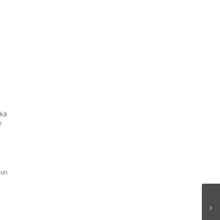
ikā
n
 un