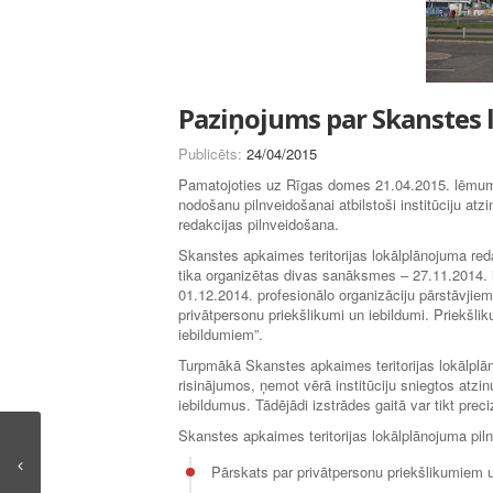
Paziņojums par Skanstes 
Publicēts:
24/04/2015
Pamatojoties uz Rīgas domes 21.04.2015. lēmumu
nodošanu pilnveidošanai atbilstoši institūciju at
redakcijas pilnveidošana.
Skanstes apkaimes teritorijas lokālplānojuma red
tika organizētas divas sanāksmes – 27.11.2014. i
01.12.2014. profesionālo organizāciju pārstāvjie
privātpersonu priekšlikumi un iebildumi. Priekšlik
iebildumiem”.
Turpmākā Skanstes apkaimes teritorijas lokālplān
risinājumos, ņemot vērā institūciju sniegtos atz
iebildumus. Tādējādi izstrādes gaitā var tikt pre
Skanstes apkaimes teritorijas lokālplānojuma pilnv
Pārskats par privātpersonu priekšlikumiem 