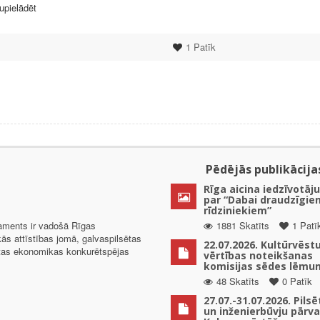
upielādēt
1
Patīk
Pēdējās publikācija
Rīga aicina iedzīvotāju
par “Dabai draudzīgie
rīdziniekiem”
taments ir vadošā Rīgas
1881 Skatīts
1 Patī
kās attīstības jomā, galvaspilsētas
22.07.2026. Kultūrvēst
ētas ekonomikas konkurētspējas
vērtības noteikšanas
komisijas sēdes lēmu
48 Skatīts
0 Patīk
27.07.-31.07.2026. Pils
un inženierbūvju pārv