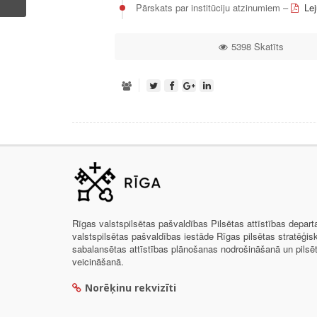
Pārskats par institūciju atzinumiem –
Lej
5398 Skatīts
Rīgas valstspilsētas pašvaldības Pilsētas attīstības depar
valstspilsētas pašvaldības iestāde Rīgas pilsētas stratēģis
sabalansētas attīstības plānošanas nodrošināšanā un pils
veicināšanā.
Norēķinu rekvizīti