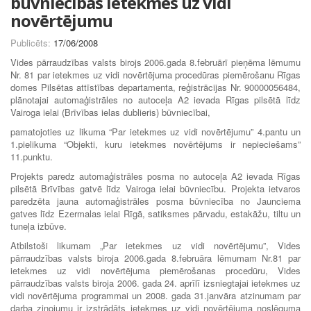
būvniecības ietekmes uz vidi
novērtējumu
Publicēts:
17/06/2008
Vides pārraudzības valsts birojs 2006.gada 8.februārī pieņēma lēmumu
Nr. 81 par ietekmes uz vidi novērtējuma procedūras piemērošanu Rīgas
domes Pilsētas attīstības departamenta, reģistrācijas Nr. 90000056484,
plānotajai automaģistrāles no autoceļa A2 ievada Rīgas pilsētā līdz
Vairoga ielai (Brīvības ielas dublieris) būvniecībai,
pamatojoties uz likuma “Par ietekmes uz vidi novērtējumu” 4.pantu un
1.pielikuma “Objekti, kuru ietekmes novērtējums ir nepieciešams”
11.punktu.
Projekts paredz automaģistrāles posma no autoceļa A2 ievada Rīgas
pilsētā Brīvības gatvē līdz Vairoga ielai būvniecību. Projekta ietvaros
paredzēta jauna automaģistrāles posma būvniecība no Jaunciema
gatves līdz Ezermalas ielai Rīgā, satiksmes pārvadu, estakāžu, tiltu un
tuneļa izbūve.
Atbilstoši likumam „Par ietekmes uz vidi novērtējumu”, Vides
pārraudzības valsts biroja 2006.gada 8.februāra lēmumam Nr.81 par
ietekmes uz vidi novērtējuma piemērošanas procedūru, Vides
pārraudzības valsts biroja 2006. gada 24. aprīlī izsniegtajai ietekmes uz
vidi novērtējuma programmai un 2008. gada 31.janvāra atzinumam par
darba ziņojumu ir izstrādāts ietekmes uz vidi novērtējuma noslēguma