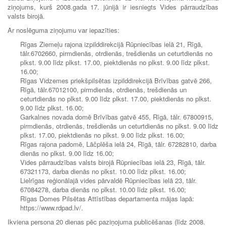
ziņojums, kurš 2008.gada 17. jūnijā ir iesniegts Vides pārraudzības
valsts birojā.
Ar noslēguma ziņojumu var iepazīties:
Rīgas Ziemeļu rajona izpilddirekcijā Rūpniecības ielā 21, Rīgā,
tālr.6702660, pirmdienās, otrdienās, trešdienās un ceturtdienās no
plkst. 9.00 līdz plkst. 17.00, piektdienās no plkst. 9.00 līdz plkst.
16.00;
Rīgas Vidzemes priekšpilsētas izpilddirekcijā Brīvības gatvē 266,
Rīgā, tālr.67012100, pirmdienās, otrdienās, trešdienās un
ceturtdienās no plkst. 9.00 līdz plkst. 17.00, piektdienās no plkst.
9.00 līdz plkst. 16.00;
Garkalnes novada domē Brīvības gatvē 455, Rīgā, tālr. 67800915,
pirmdienās, otrdienās, trešdienās un ceturtdienās no plkst. 9.00 līdz
plkst. 17.00, piektdienās no plkst. 9.00 līdz plkst. 16.00;
Rīgas rajona padomē, Lāčplēša ielā 24, Rīgā, tālr. 67282810, darba
dienās no plkst. 9.00 līdz 16.00;
Vides pārraudzības valsts birojā Rūpniecības ielā 23, Rīgā, tālr.
67321173, darba dienās no plkst. 10.00 līdz plkst. 16.00;
Lielrīgas reģionālajā vides pārvaldē Rūpniecības ielā 23, tālr.
67084278, darba dienās no plkst. 10.00 līdz plkst. 16.00;
Rīgas Domes Pilsētas Attīstības departamenta mājas lapā:
https://www.rdpad.lv/.
Ikviena persona 20 dienas pēc paziņojuma publicēšanas (līdz 2008.