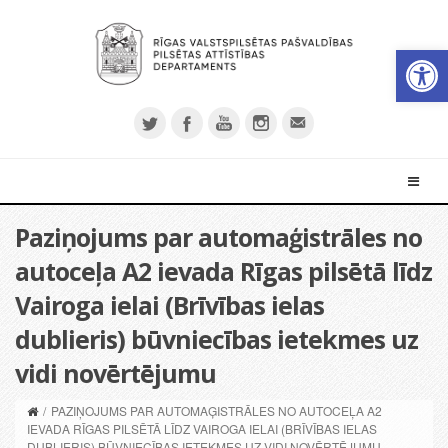
Open 
Paziņojums par automaģistrāles no
autoceļa A2 ievada Rīgas pilsētā līdz
Vairoga ielai (Brīvības ielas
dublieris) būvniecības ietekmes uz
vidi novērtējumu
/
PAZIŅOJUMS PAR AUTOMAĢISTRĀLES NO AUTOCEĻA A2
IEVADA RĪGAS PILSĒTĀ LĪDZ VAIROGA IELAI (BRĪVĪBAS IELAS
DUBLIERIS) BŪVNIECĪBAS IETEKMES UZ VIDI NOVĒRTĒJUMU