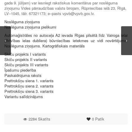
gada 9. jūlijam) var iesniegt rakstiskus komentārus par noslēguma
ziņojumu Vides pārraudzības valsts birojam, Rūpniecības ielā 23, Rīgā,
LV–1045, tālr. 67321173; e–pasts vpvb@vpvb.gov.lv.
Noslēguma ziņojums
Noslēguma ziņojuma pielikumi
Automaģistrāles no autoceļa A2 ievada Rīgas pilsētā līdz Vairoga ielai
(Brīvības ielas dubliera) būvniecības ietekmes uz vidi novērtējums.
Noslēguma ziņojums. Kartogrāfiskais materiāls
Skiču projekts I variants
Skiču projekts II variants
Skiču projekts III variants
Īpašumu piederība
Paskaidrojuma raksts
Prettrokšņu siena 1. variants
Prettrokšņu siena 2. variants
Prettrokšņu siena 3. variants
Variantu salīdzinājums
2284 Skatīts
0
Patīk