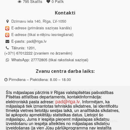
795 Skatīts
0 Patīk
Kontakti
Dzirnavu iela 140, Rīga, LV-1050
E-adrese (primārais saziņas kanāls)
E-adrese (tikai e-rēķinu iesniegšanai)
E-pasts:
pad@riga.lv
Tālrunis: 1201,
(+371) 67012222 (zvaniem no ārzemēm)
WhatsApp: 27772805 (tikai rakstiskai saziņai)
Zvanu centra darba laiks:
Pirmdiena – Piektdiena: 8.00 – 18.00
Departamenta darba laiks:
Šīs mājaslapas pārzinis ir Rīgas valstspilsētas pašvaldības
Pilsētas attīstības departaments, kontaktinformācija:
Pirmdiena, Ceturtdiena: 8.30 – 18.00
pad@riga.lv
elektroniskā pasta adrese:
. Informējam, ka
Otrdiena, Trešdiena: 8.30 – 17.00
mājaslapā tiek izmantotas tehniskās sīkdatnes, lai identificētu
Piektdiena: 8.30 – 15.00
tīmekļa vietnes lietotāju sesijas laikā, un analītiskās sīkdatnes,
lai apkopotu apmeklētāju statistikas datus. Lietojot šo
mājaslapu, Jums ir iespēja pieņemt mājaslapas sīkdatņu
Klātienes konsultācijas pieejamas tikai ar iepriekšēju pierakstu.
izveidošanu un iespēja atteikties no mājaslapas sīkdatņu
izveidošanas (ja vien Jūsu pārlūkprogramma nav iestatīta